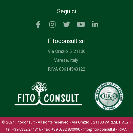
Seguici
Fitoconsult srl
Via Orazio 5, 21100
Varese, Italy
P.IVA 03614540122
© 2024 Fitoconsult - All rights reserved • Via Orazio 5 21100 VARESE ITALY •
tel: +39 0332 241316 • fax: +39 0332 830990 • fito@fito-consult.it • P.IVA